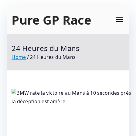
Skip
Pure GP Race
to
content
Suivez Le Championnat Du Monde Motogp
2021 : Motogp, Moto 2, Moto 3, Superbike Et
24 Heures du Mans
Tous Les Protagonistes Du Motocyclisme.
Home
24 Heures du Mans
Résultats Et Classements