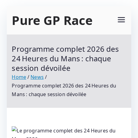
Skip
Pure GP Race
to
content
Suivez Le Championnat Du Monde Motogp
2021 : Motogp, Moto 2, Moto 3, Superbike Et
Programme complet 2026 des
Tous Les Protagonistes Du Motocyclisme.
24 Heures du Mans : chaque
Résultats Et Classements
session dévoilée
Home
News
Programme complet 2026 des 24 Heures du
Mans : chaque session dévoilée