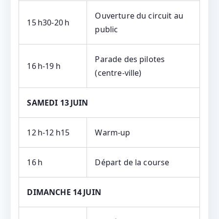
Ouverture du circuit au
15 h30‑20 h
public
Parade des pilotes
16 h‑19 h
(centre‑ville)
SAMEDI 13 JUIN
12 h‑12 h15
Warm‑up
16 h
Départ de la course
DIMANCHE 14 JUIN