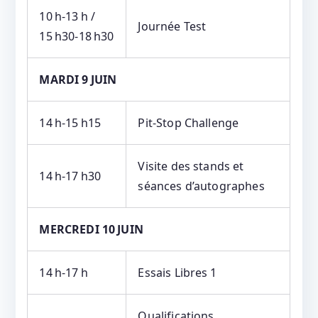
10 h‑13 h /
Journée Test
15 h30‑18 h30
MARDI 9 JUIN
14 h‑15 h15
Pit‑Stop Challenge
Visite des stands et
14 h‑17 h30
séances d’autographes
MERCREDI 10 JUIN
14 h‑17 h
Essais Libres 1
Qualifications