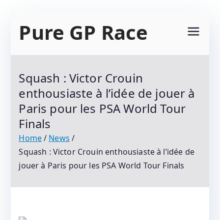
Skip
Pure GP Race
to
content
Suivez Le Championnat Du Monde Motogp
2021 : Motogp, Moto 2, Moto 3, Superbike Et
Squash : Victor Crouin
Tous Les Protagonistes Du Motocyclisme.
enthousiaste à l’idée de jouer à
Résultats Et Classements
Paris pour les PSA World Tour
Finals
Home
News
Squash : Victor Crouin enthousiaste à l’idée de
jouer à Paris pour les PSA World Tour Finals