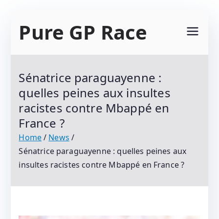
Skip
Pure GP Race
to
content
Suivez Le Championnat Du Monde Motogp
2021 : Motogp, Moto 2, Moto 3, Superbike Et
Sénatrice paraguayenne :
Tous Les Protagonistes Du Motocyclisme.
quelles peines aux insultes
Résultats Et Classements
racistes contre Mbappé en
France ?
Home
News
Sénatrice paraguayenne : quelles peines aux
insultes racistes contre Mbappé en France ?