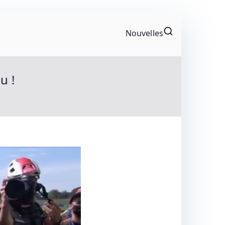
Nouvelles
gonistes Du Motocyclisme. Résultats Et
u !