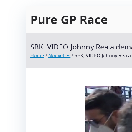
Skip
Pure GP Race
to
content
Suivez Le Championnat Du Monde Motogp 2021
Classements
SBK, VIDEO Johnny Rea a dema
Home
Nouvelles
SBK, VIDEO Johnny Rea a