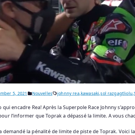
mber 5, 2021
Nouvelles
johnny rea
,
kawasaki
,
sol razgagtliolu
,
éo qui encadre Rea! Après la Superpole Race Johnny s’appr
our l’informer que Toprak a dépassé la limite. A vous ch
a demandé la pénalité de limite de piste de Toprak. Voici l