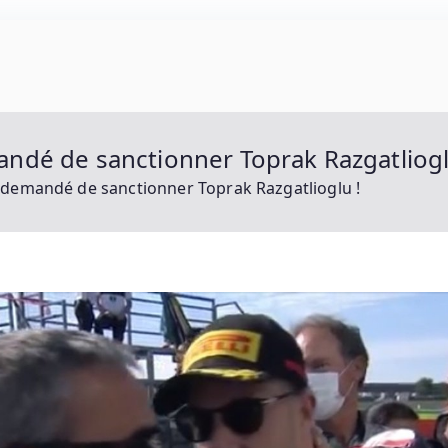
 : Motogp, Moto 2, Moto 3, Superbike Et Tous Les Prota
ndé de sanctionner Toprak Razgatliogl
 demandé de sanctionner Toprak Razgatlioglu !