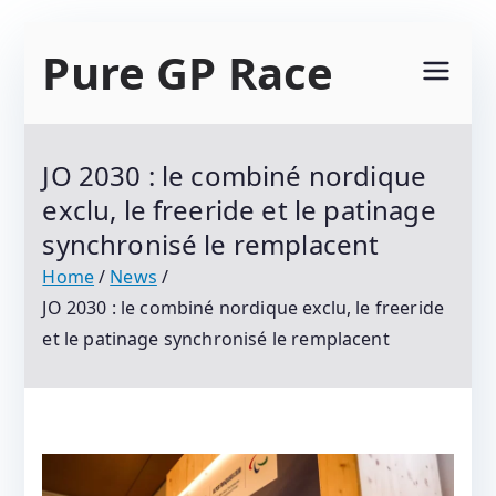
Skip
Pure GP Race
to
content
Suivez Le Championnat Du Monde Motogp
2021 : Motogp, Moto 2, Moto 3, Superbike Et
JO 2030 : le combiné nordique
Tous Les Protagonistes Du Motocyclisme.
exclu, le freeride et le patinage
Résultats Et Classements
synchronisé le remplacent
Home
News
JO 2030 : le combiné nordique exclu, le freeride
et le patinage synchronisé le remplacent