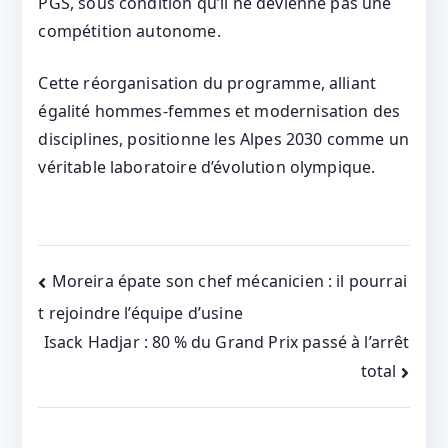
PGS, sous condition qu’il ne devienne pas une
compétition autonome.
Cette réorganisation du programme, alliant
égalité hommes‑femmes et modernisation des
disciplines, positionne les Alpes 2030 comme un
véritable laboratoire d’évolution olympique.
Post
Moreira épate son chef mécanicien : il pourrai
t rejoindre l’équipe d’usine
navigation
Isack Hadjar : 80 % du Grand Prix passé à l’arrêt
total