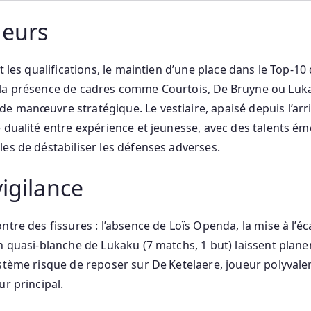
jeurs
nt les qualifications, le maintien d’une place dans le Top‑1
 la présence de cadres comme Courtois, De Bruyne ou Luka
e manœuvre stratégique. Le vestiaire, apaisé depuis l’arr
e dualité entre expérience et jeunesse, avec des talents é
les de déstabiliser les défenses adverses.
vigilance
ntre des fissures : l’absence de Loïs Openda, la mise à l’é
n quasi‑blanche de Lukaku (7 matchs, 1 but) laissent planer
ystème risque de reposer sur De Ketelaere, joueur polyval
ur principal.