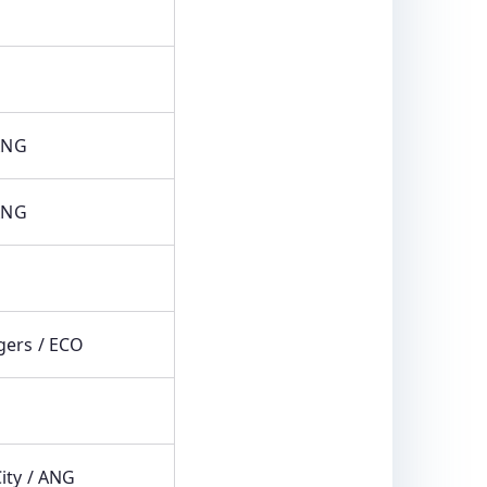
 ANG
 ANG
ers / ECO
ity / ANG