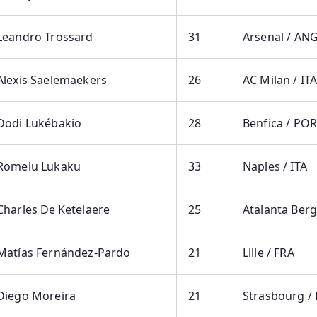
Leandro Trossard
31
Arsenal / AN
Alexis Saelemaekers
26
AC Milan / IT
Dodi Lukébakio
28
Benfica / PO
Romelu Lukaku
33
Naples / ITA
Charles De Ketelaere
25
Atalanta Berg
Matías Fernández‑Pardo
21
Lille / FRA
Diego Moreira
21
Strasbourg /