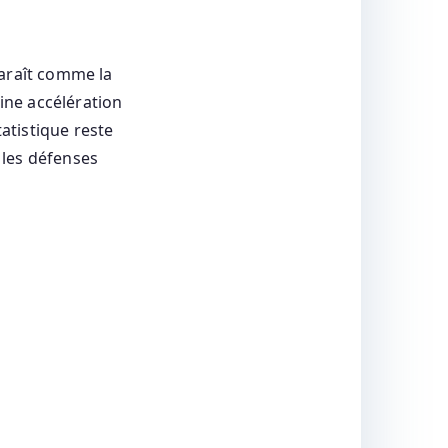
paraît comme la
bine accélération
tatistique reste
 les défenses