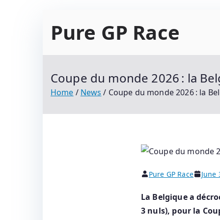
Skip
Pure GP Race
to
content
Suivez Le Championnat Du Monde Motogp 2021
Classements
Coupe du monde 2026 : la Belgi
Home
News
Coupe du monde 2026 : la Belg
Pure GP Race
June 
La Belgique a décroc
3 nuls), pour la Co