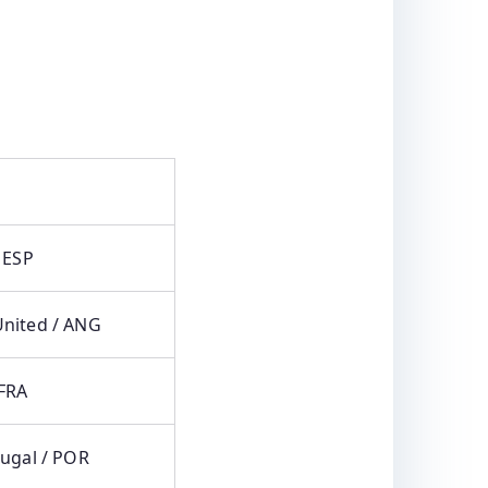
 ESP
nited / ANG
 FRA
tugal / POR