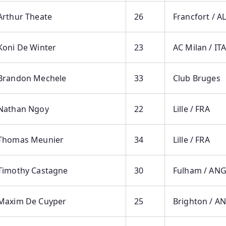
Arthur Theate
26
Francfort / A
Koni De Winter
23
AC Milan / IT
Brandon Mechele
33
Club Bruges
Nathan Ngoy
22
Lille / FRA
Thomas Meunier
34
Lille / FRA
Timothy Castagne
30
Fulham / AN
Maxim De Cuyper
25
Brighton / A