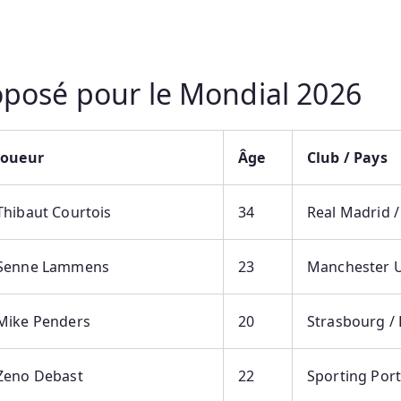
roposé pour le Mondial 2026
Joueur
Âge
Club / Pays
Thibaut Courtois
34
Real Madrid /
Senne Lammens
23
Manchester U
Mike Penders
20
Strasbourg /
Zeno Debast
22
Sporting Por