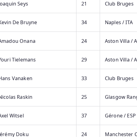
Joaquin Seys
21
Club Bruges
Kevin De Bruyne
34
Naples / ITA
Amadou Onana
24
Aston Villa /
Youri Tielemans
29
Aston Villa /
Hans Vanaken
33
Club Bruges
Nicolas Raskin
25
Glasgow Rang
Axel Witsel
37
Gérone / ESP
Jérémy Doku
24
Manchester C