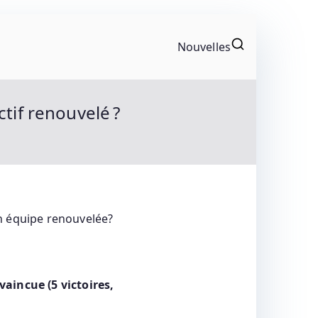
Nouvelles
gonistes Du Motocyclisme. Résultats Et
tif renouvelé ?
vaincue (5 victoires,