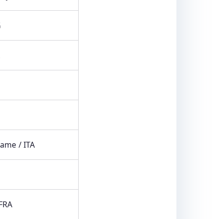
G
A
R
ame / ITA
 FRA