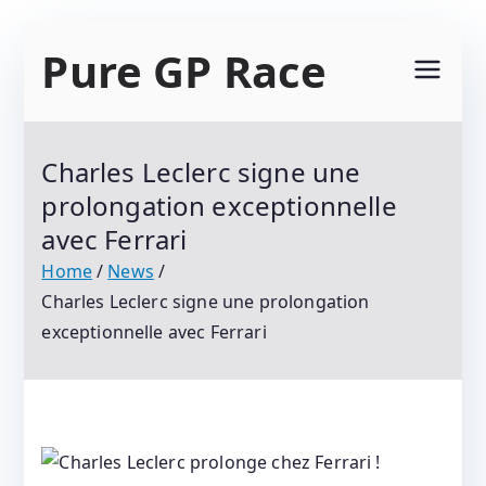
Skip
Pure GP Race
to
content
Suivez Le Championnat Du Monde Motogp
2021 : Motogp, Moto 2, Moto 3, Superbike Et
Charles Leclerc signe une
Tous Les Protagonistes Du Motocyclisme.
prolongation exceptionnelle
Résultats Et Classements
avec Ferrari
Home
News
Charles Leclerc signe une prolongation
exceptionnelle avec Ferrari