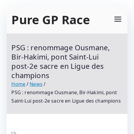
Skip
Pure GP Race
to
content
Suivez Le Championnat Du Monde Motogp
2021 : Motogp, Moto 2, Moto 3, Superbike Et
PSG : renommage Ousmane,
Tous Les Protagonistes Du Motocyclisme.
Bir-Hakimi, pont Saint‑Lui
Résultats Et Classements
post‑2e sacre en Ligue des
champions
Home
News
PSG : renommage Ousmane, Bir-Hakimi, pont
Saint‑Lui post‑2e sacre en Ligue des champions