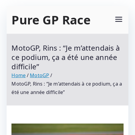
Skip
Pure GP Race
to
content
Suivez Le Championnat Du Monde Motogp
2021 : Motogp, Moto 2, Moto 3, Superbike Et
MotoGP, Rins : “Je m’attendais à
Tous Les Protagonistes Du Motocyclisme.
ce podium, ça a été une année
Résultats Et Classements
difficile”
Home
MotoGP
MotoGP, Rins : “Je m’attendais à ce podium, ça a
été une année difficile”