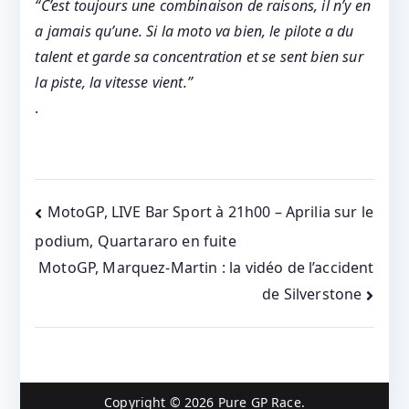
“C’est toujours une combinaison de raisons, il n’y en
a jamais qu’une. Si la moto va bien, le pilote a du
talent et garde sa concentration et se sent bien sur
la piste, la vitesse vient.”
.
Post
MotoGP, LIVE Bar Sport à 21h00 – Aprilia sur le
podium, Quartararo en fuite
navigation
MotoGP, Marquez-Martin : la vidéo de l’accident
de Silverstone
Copyright © 2026
Pure GP Race
.