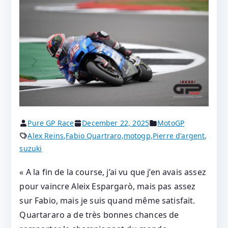
Pure GP Race
December 22, 2025
MotoGP
Alex Reins
,
Fabio Quartraro
,
motogp
,
Pierre d'argent
,
suzuki
« A la fin de la course, j’ai vu que j’en avais assez
pour vaincre Aleix Espargarò, mais pas assez
sur Fabio, mais je suis quand même satisfait.
Quartararo a de très bonnes chances de