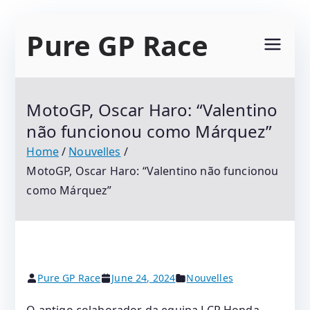
Skip
Pure GP Race
to
content
Suivez Le Championnat Du Monde Motogp
2021 : Motogp, Moto 2, Moto 3, Superbike Et
MotoGP, Oscar Haro: “Valentino
Tous Les Protagonistes Du Motocyclisme.
não funcionou como Márquez”
Résultats Et Classements
Home
Nouvelles
MotoGP, Oscar Haro: “Valentino não funcionou
como Márquez”
Pure GP Race
June 24, 2024
Nouvelles