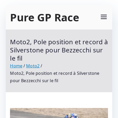
Skip
Pure GP Race
to
content
Suivez Le Championnat Du Monde Motogp
2021 : Motogp, Moto 2, Moto 3, Superbike Et
Moto2, Pole position et record à
Tous Les Protagonistes Du Motocyclisme.
Silverstone pour Bezzecchi sur
Résultats Et Classements
le fil
Home
Moto2
Moto2, Pole position et record à Silverstone
pour Bezzecchi sur le fil