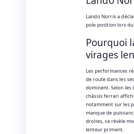
Lando Nor
Lando Norris a décla
pole position lors d
Pourquoi l
virages le
Les performances réc
de route dans les sec
dominent. Selon les 
châssis ferrari affi
notamment sur les por
manque de puissance 
droites, se révèle m
lenteur priment.