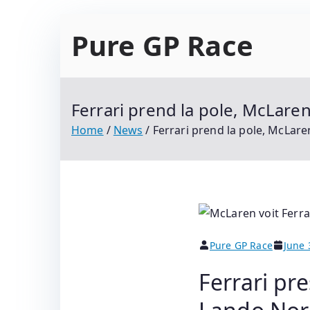
Skip
Pure GP Race
to
content
Suivez Le Championnat Du Monde Motogp 2021
Classements
Ferrari prend la pole, McLar
Home
News
Ferrari prend la pole, McLar
Pure GP Race
June 
Ferrari pr