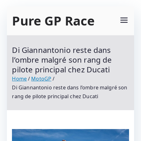
Skip
Pure GP Race
to
content
Suivez Le Championnat Du Monde Motogp
2021 : Motogp, Moto 2, Moto 3, Superbike Et
Di Giannantonio reste dans
Tous Les Protagonistes Du Motocyclisme.
l’ombre malgré son rang de
Résultats Et Classements
pilote principal chez Ducati
Home
MotoGP
Di Giannantonio reste dans l’ombre malgré son
rang de pilote principal chez Ducati