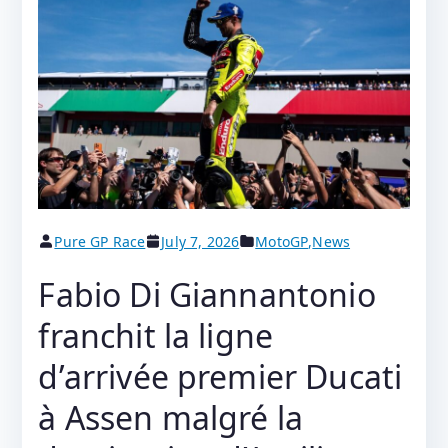
Pure GP Race
July 7, 2026
MotoGP
,
News
Fabio Di Giannantonio
franchit la ligne
d’arrivée premier Ducati
à Assen malgré la